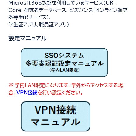
Microsft365認証を利用しているサービス（UR-
Core、研究者データベース、ビズバンス(オンライン航空
券等手配サービス)、
学生証アプリ、職員証アプリ）
設定マニュアル
別
※ 学内LAN限定になります。学外からアクセスする場
ウ
合、
VPN接続
を行い設定ください。
ィ
別
ン
ウ
ド
ィ
ウ
ン
で
ド
開
ウ