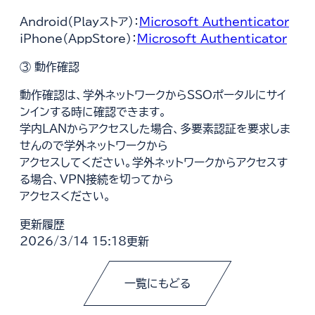
Android（Playストア）：
Microsoft Authenticator
別
iPhone（AppStore）：
Microsoft Authenticator
別
ウ
③ 動作確認
ウ
ィ
ィ
ン
動作確認は、学外ネットワークからSSOポータルにサイ
ン
ド
ンインする時に確認できます。
ド
ウ
学内LANからアクセスした場合、多要素認証を要求しま
ウ
で
せんので学外ネットワークから
で
開
アクセスしてください。学外ネットワークからアクセスす
開
く
る場合、VPN接続を切ってから
く
アクセスください。
更新履歴
2026/3/14 15:18更新
一覧にもどる