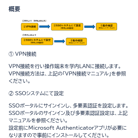
別
く
で
ウ
概要
開
ィ
く
ン
ド
ウ
で
開
① VPN接続
く
VPN接続を行い操作端末を学内LANに接続します。
VPN接続方法は、上記の「VPN接続マニュアル」を参照
ください。
② SSOシステムにて設定
SSOポータルにサインインし、多要素認証を設定します。
SSOポータルのサインイン及び多要素認証設定は、上記
マニュアルを参照ください。
設定前にMicrosoft Authenticatorアプリが必要に
なりますので事前にインストールしてください。