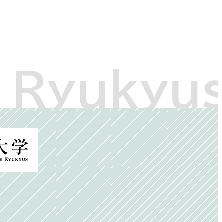
別
ウ
ィ
ン
ド
ウ
で