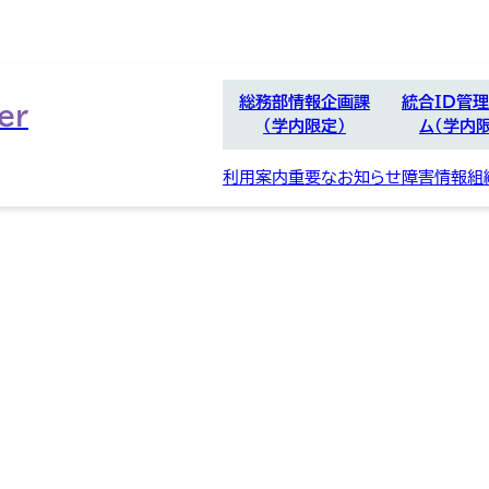
総務部情報企画課
統合ID管
er
（学内限定）
ム（学内
別
ウ
利用案内
重要なお知らせ
障害情報
組
ィ
ン
ド
ウ
で
開
く