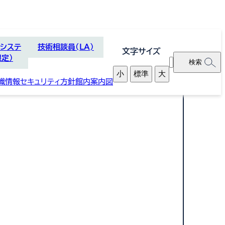
理システ
技術相談員(LA)
文字サイズ
限定）
別
検
小
標準
大
ウ
索
織
情報セキュリティ方針
館内案内図
ィ
窓
ン
ド
ウ
で
開
く