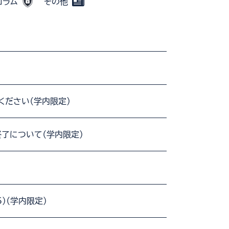
コラム
その他
てください（学内限定）
了について（学内限定）
5)（学内限定）