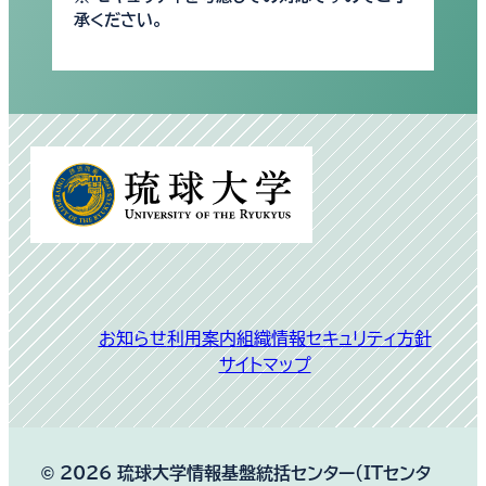
承ください。
別
ウ
ィ
ン
ド
ウ
で
お知らせ
利用案内
組織
情報セキュリティ方針
開
サイトマップ
く
© 2026 琉球大学情報基盤統括センター（ITセンタ