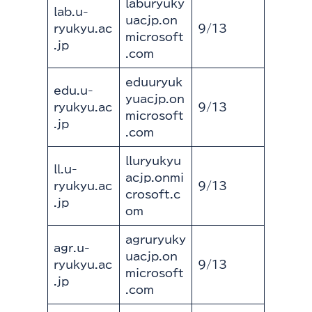
laburyuky
lab.u-
uacjp.on
ryukyu.ac
9/13
microsoft
.jp
.com
eduuryuk
edu.u-
yuacjp.on
ryukyu.ac
9/13
microsoft
.jp
.com
lluryukyu
ll.u-
acjp.onmi
ryukyu.ac
9/13
crosoft.c
.jp
om
agruryuky
agr.u-
uacjp.on
ryukyu.ac
9/13
microsoft
.jp
.com