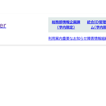
総務部情報企画課
統合ID管
er
（学内限定）
ム（学内
別
ウ
利用案内
重要なお知らせ
障害情報
組
ィ
ン
ド
ウ
で
開
く