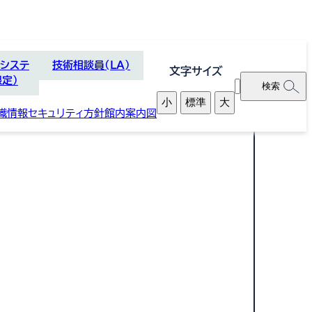
理システ
技術相談員(LA)
文字サイズ
限定）
別
検
小
標準
大
ウ
索
織
情報セキュリティ方針
館内案内図
ィ
窓
ン
ド
ウ
で
開
く