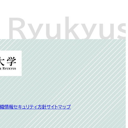
別
ウ
ィ
ン
ド
ウ
で
開
織
情報セキュリティ方針
サイトマップ
く