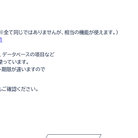
※全て同じではありませんが、相当の機能が使えます。)
1
別
ウ
、データベースの項目など
ィ
整っています。
ン
ト期限が違いますので
ド
ウ
もご確認ください。
で
開
く