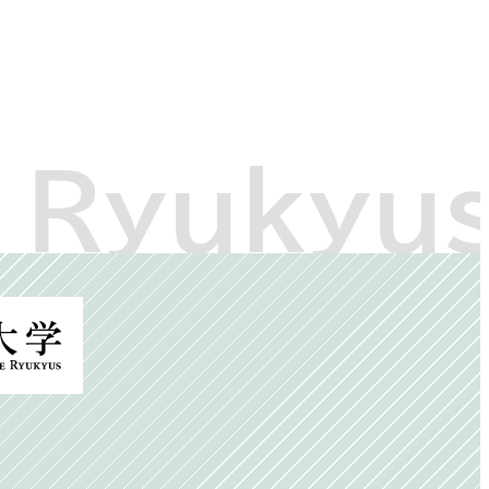
別
ウ
ィ
ン
ド
ウ
で