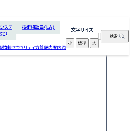
理システ
技術相談員(LA)
文字サイズ
限定）
別
検
小
標準
大
ウ
索
織
情報セキュリティ方針
館内案内図
ィ
窓
ン
ド
ウ
で
開
く