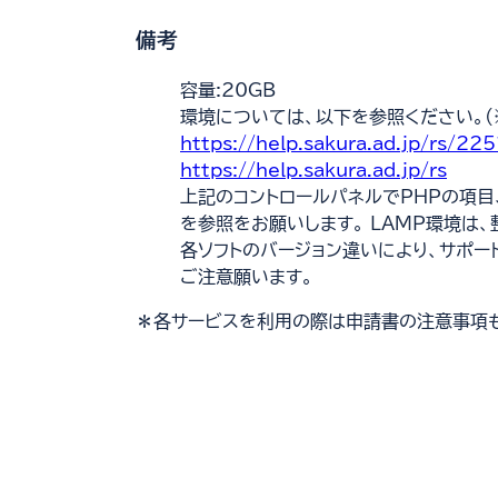
備考
容量:20GB
環境については、以下を参照ください。(
https://help.sakura.ad.jp/rs/225
https://help.sakura.ad.jp/rs
別
上記のコントロールパネルでPHPの項目
ウ
を参照をお願いします。 LAMP環境は、
ィ
各ソフトのバージョン違いにより、サポー
ン
ご注意願います。
ド
＊各サービスを利用の際は申請書の注意事項
ウ
で
開
く